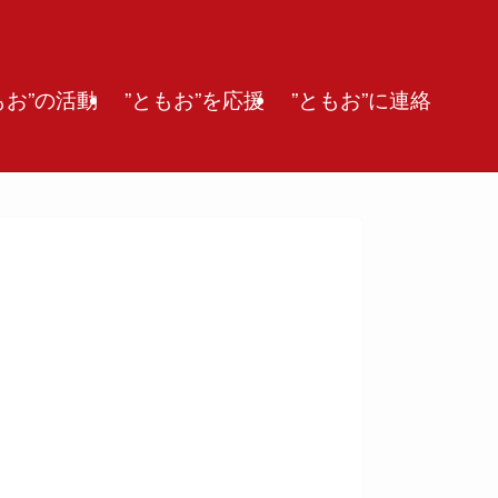
もお”の活動
”ともお”を応援
”ともお”に連絡