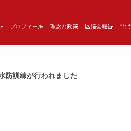
プロフィール
理念と政策
区議会報告
”と
同水防訓練が行われました